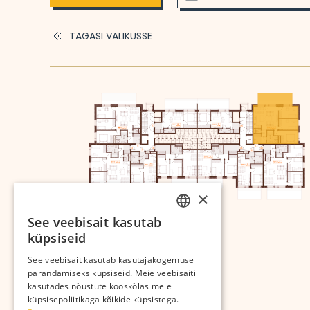
TAGASI VALIKUSSE
×
See veebisait kasutab
ESTONIAN
küpsiseid
RUSSIAN
See veebisait kasutab kasutajakogemuse
parandamiseks küpsiseid. Meie veebisaiti
kasutades nõustute kooskõlas meie
küpsisepoliitikaga kõikide küpsistega.