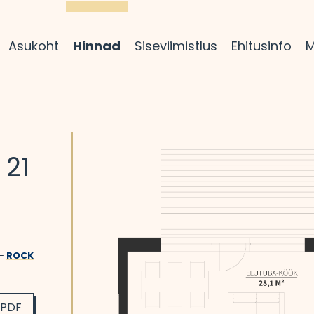
Asukoht
Hinnad
Siseviimistlus
Ehitusinfo
M
 21
 –
ROCK
 PDF