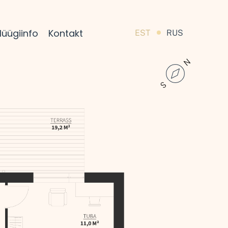
üügiinfo
Kontakt
EST
RUS