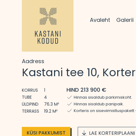
Avaleht
Galerii
Aadress
Kastani tee 10, Korter
HIND 213 900 €
KORRUS
1
TUBE
4
Hinnas sisaldub parkimiskoht.
ÜLDPIND
76.3 M²
Hinnas sisaldub panipaik.
Korteris on siseviimistluspakett
TERRASS
19.2 M²
KÜSI PAKKUMIST
LAE KORTERIPLAANI