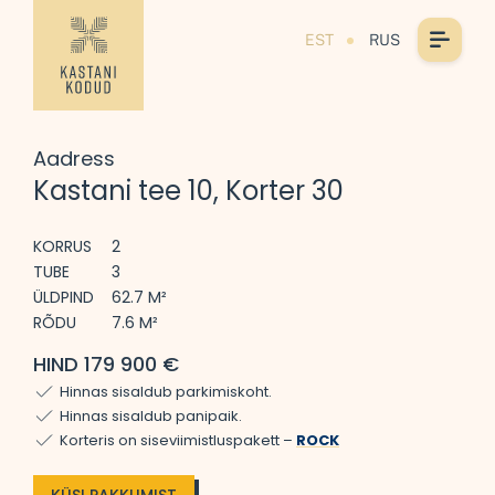
EST
RUS
Aadress
Kastani tee 10, Korter 30
KORRUS
2
TUBE
3
ÜLDPIND
62.7 M²
RÕDU
7.6 M²
HIND 179 900 €
Hinnas sisaldub parkimiskoht.
Hinnas sisaldub panipaik.
Korteris on siseviimistluspakett –
ROCK