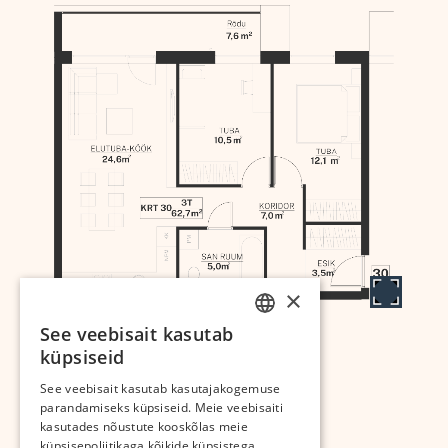
×
See veebisait kasutab
ESTONIAN
küpsiseid
RUSSIAN
Arendab:
See veebisait kasutab kasutajakogemuse
parandamiseks küpsiseid. Meie veebisaiti
kasutades nõustute kooskõlas meie
küpsisepoliitikaga kõikide küpsistega.