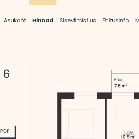
Asukoht
Hinnad
Siseviimistlus
Ehitusinfo
M
 6
 PDF