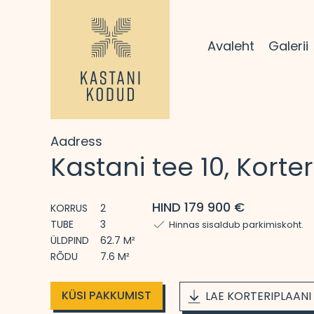
Avaleht
Galerii
Aadress
Kastani tee 10, Korter
HIND 179 900 €
KORRUS
2
TUBE
3
Hinnas sisaldub parkimiskoht.
ÜLDPIND
62.7 M²
RÕDU
7.6 M²
KÜSI PAKKUMIST
LAE KORTERIPLAANI