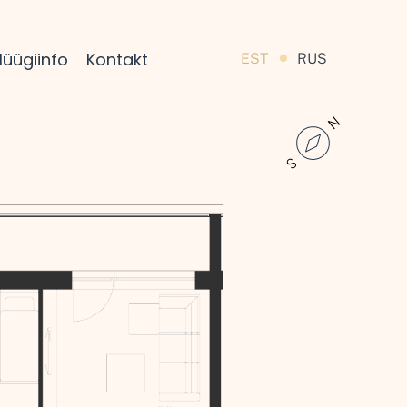
üügiinfo
Kontakt
EST
RUS