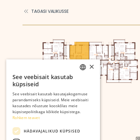
TAGASI VALIKUSSE
×
See veebisait kasutab
ESTONIAN
küpsiseid
RUSSIAN
See veebisait kasutab kasutajakogemuse
parandamiseks küpsiseid. Meie veebisaiti
kasutades nõustute kooskõlas meie
küpsisepoliitikaga kõikide küpsistega.
Rohkem teavet
HÄDAVAJALIKUD KÜPSISED