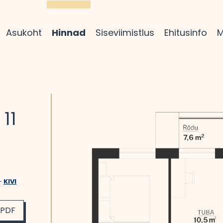
Asukoht
Hinnad
Siseviimistlus
Ehitusinfo
M
 11
 –
KIVI
 PDF