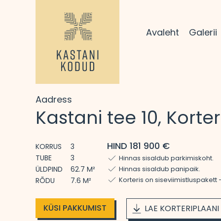
Avaleht
Galerii
Aadress
Kastani tee 10, Korter
HIND 181 900 €
KORRUS
3
TUBE
3
Hinnas sisaldub parkimiskoht.
ÜLDPIND
62.7 M²
Hinnas sisaldub panipaik.
Korteris on siseviimistluspakett
RÕDU
7.6 M²
KÜSI PAKKUMIST
LAE KORTERIPLAANI