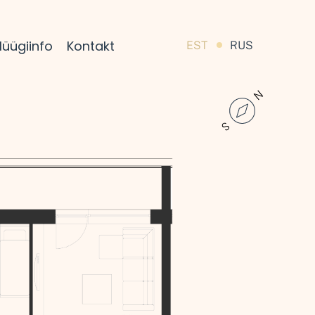
üügiinfo
Kontakt
EST
RUS