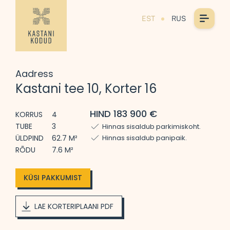
EST
RUS
Aadress
Kastani tee 10, Korter 16
HIND 183 900 €
KORRUS
4
TUBE
3
Hinnas sisaldub parkimiskoht.
ÜLDPIND
62.7 M²
Hinnas sisaldub panipaik.
RÕDU
7.6 M²
KÜSI PAKKUMIST
LAE KORTERIPLAANI PDF