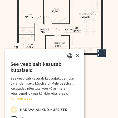
×
See veebisait kasutab
ESTONIAN
küpsiseid
RUSSIAN
Arendab:
See veebisait kasutab kasutajakogemuse
parandamiseks küpsiseid. Meie veebisaiti
kasutades nõustute kooskõlas meie
küpsisepoliitikaga kõikide küpsistega.
Rohkem teavet
Kastanikodud OÜ
HÄDAVAJALIKUD KÜPSISED