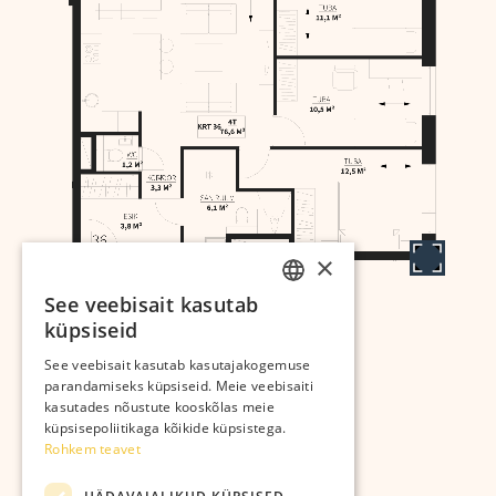
×
See veebisait kasutab
ESTONIAN
küpsiseid
RUSSIAN
Arendab:
See veebisait kasutab kasutajakogemuse
parandamiseks küpsiseid. Meie veebisaiti
kasutades nõustute kooskõlas meie
küpsisepoliitikaga kõikide küpsistega.
Rohkem teavet
Kastanikodud OÜ