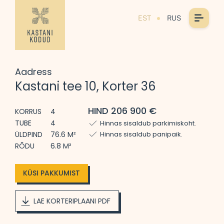
EST
RUS
Aadress
Kastani tee 10, Korter 36
HIND 206 900 €
KORRUS
4
TUBE
4
Hinnas sisaldub parkimiskoht.
ÜLDPIND
76.6 M²
Hinnas sisaldub panipaik.
RÕDU
6.8 M²
KÜSI PAKKUMIST
LAE KORTERIPLAANI PDF