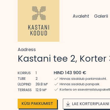
Avaleht
Galerii
Aadress
Kastani tee 2, Korter 
HIND 143 900 €
KORRUS
1
TUBE
2
Hinnas sisaldub parkimiskoht.
ÜLDPIND
39.8 M²
Hinnas sisaldub panipaik.
Korteris on siseviimistsluspaket
TERRASS
12.9 M²
KÜSI PAKKUMIST
LAE KORTERIPLAANI