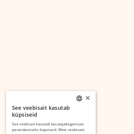
×
See veebisait kasutab
ESTONIAN
küpsiseid
RUSSIAN
See veebisait kasutab kasutajakogemuse
parandamiseks küpsiseid. Meie veebisaiti