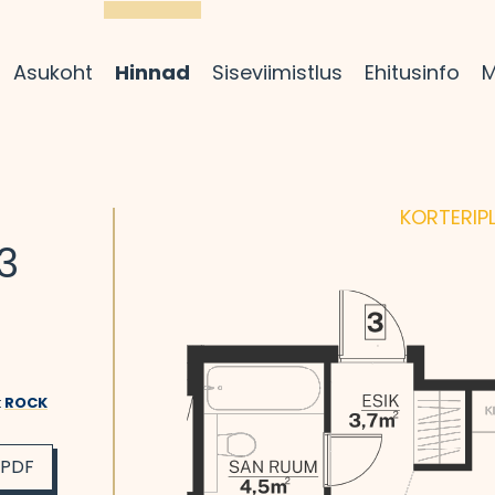
Asukoht
Hinnad
Siseviimistlus
Ehitusinfo
M
KORTERI­P
3
t
ROCK
 PDF