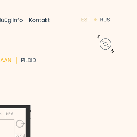
üügiinfo
Kontakt
EST
RUS
LAAN
PILDID