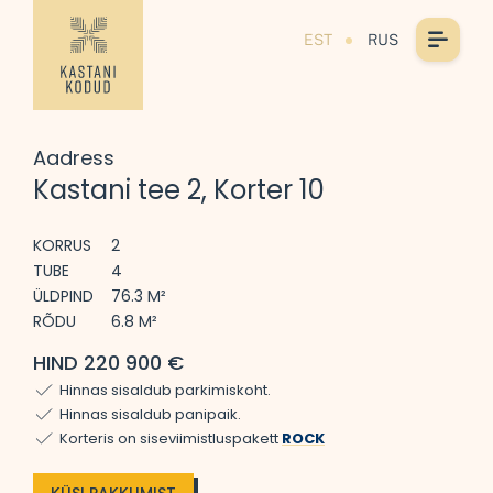
EST
RUS
Aadress
Kastani tee 2, Korter 10
KORRUS
2
TUBE
4
ÜLDPIND
76.3 M²
RÕDU
6.8 M²
HIND 220 900 €
Hinnas sisaldub parkimiskoht.
Hinnas sisaldub panipaik.
Korteris on siseviimistluspakett
ROCK