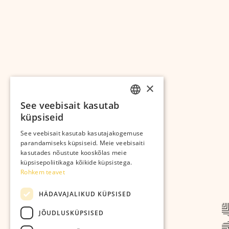
×
See veebisait kasutab
ESTONIAN
küpsiseid
RUSSIAN
See veebisait kasutab kasutajakogemuse
parandamiseks küpsiseid. Meie veebisaiti
kasutades nõustute kooskõlas meie
küpsisepoliitikaga kõikide küpsistega.
Rohkem teavet
HÄDAVAJALIKUD KÜPSISED
JÕUDLUSKÜPSISED