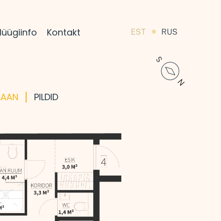
üügiinfo
Kontakt
EST
RUS
LAAN
PILDID