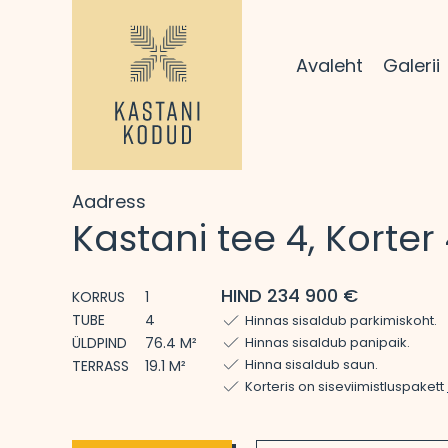
Avaleht
Galerii
Aadress
Kastani tee 4, Korter
HIND 234 900 €
KORRUS
1
TUBE
4
Hinnas sisaldub parkimiskoht.
ÜLDPIND
76.4 M²
Hinnas sisaldub panipaik.
Hinna sisaldub saun.
TERRASS
19.1 M²
Korteris on siseviimistluspakett