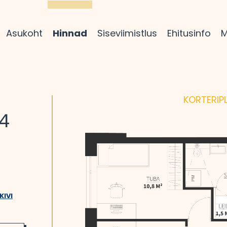
Asukoht
Hinnad
Siseviimistlus
Ehitusinfo
M
KORTERI­P
 4
KIVI