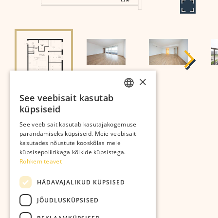
×
See veebisait kasutab
ESTONIAN
küpsiseid
RUSSIAN
Arendab:
See veebisait kasutab kasutajakogemuse
parandamiseks küpsiseid. Meie veebisaiti
kasutades nõustute kooskõlas meie
küpsisepoliitikaga kõikide küpsistega.
Rohkem teavet
Kastanikodud OÜ
HÄDAVAJALIKUD KÜPSISED
JÕUDLUSKÜPSISED
Ehitab: