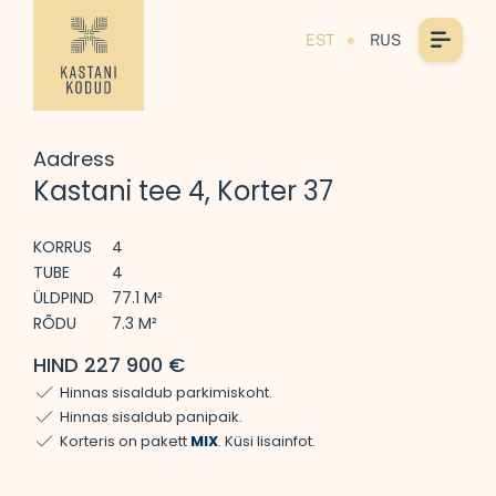
EST
RUS
Aadress
Kastani tee 4, Korter 37
KORRUS
4
TUBE
4
ÜLDPIND
77.1 M²
RÕDU
7.3 M²
HIND 227 900 €
Hinnas sisaldub parkimiskoht.
Hinnas sisaldub panipaik.
Korteris on pakett
MIX
. Küsi lisainfot.