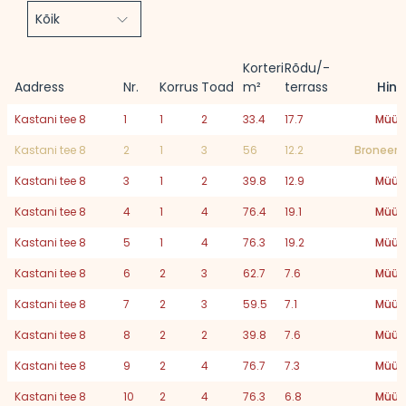
Korteri
Rõdu/­
Aadress
Nr.
Korrus
Toad
m²
terrass
Hind
Kastani tee 8
1
1
2
33.4
17.7
Müüd
Kastani tee 8
2
1
3
56
12.2
Broneeri
Kastani tee 8
3
1
2
39.8
12.9
Müüd
Kastani tee 8
4
1
4
76.4
19.1
Müüd
Kastani tee 8
5
1
4
76.3
19.2
Müüd
Kastani tee 8
6
2
3
62.7
7.6
Müüd
Kastani tee 8
7
2
3
59.5
7.1
Müüd
Kastani tee 8
8
2
2
39.8
7.6
Müüd
Kastani tee 8
9
2
4
76.7
7.3
Müüd
Kastani tee 8
10
2
4
76.3
6.8
Müüd