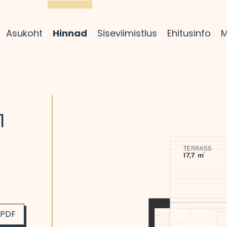
Asukoht
Hinnad
Siseviimistlus
Ehitusinfo
M
1
 PDF