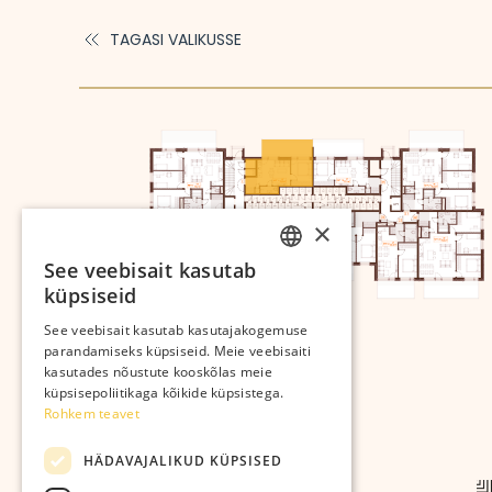
TAGASI VALIKUSSE
×
See veebisait kasutab
ESTONIAN
küpsiseid
RUSSIAN
See veebisait kasutab kasutajakogemuse
parandamiseks küpsiseid. Meie veebisaiti
kasutades nõustute kooskõlas meie
küpsisepoliitikaga kõikide küpsistega.
Rohkem teavet
HÄDAVAJALIKUD KÜPSISED