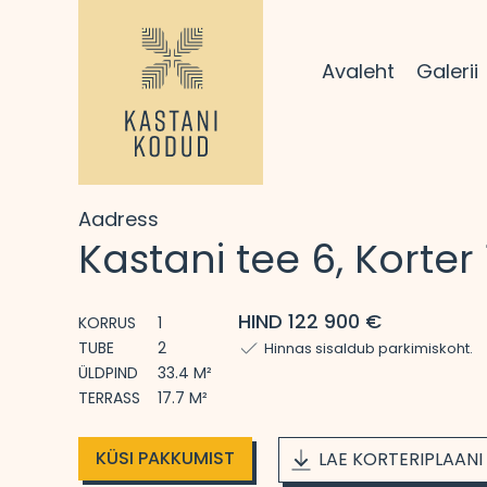
Avaleht
Galerii
Aadress
Kastani tee 6, Korter 
HIND 122 900 €
KORRUS
1
TUBE
2
Hinnas sisaldub parkimiskoht.
ÜLDPIND
33.4 M²
TERRASS
17.7 M²
KÜSI PAKKUMIST
LAE KORTERIPLAANI