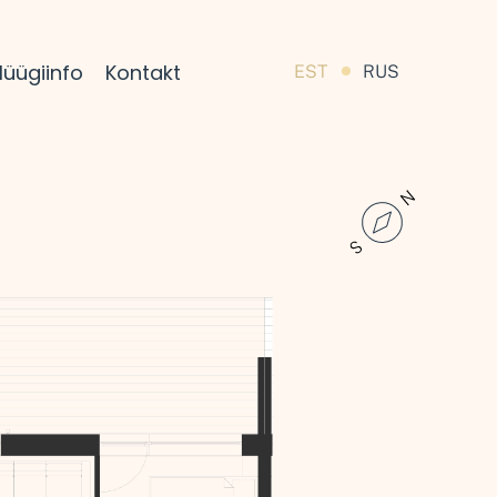
üügiinfo
Kontakt
EST
RUS