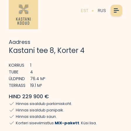
EST
RUS
Aadress
Kastani tee 8, Korter 4
KORRUS
1
TUBE
4
ÜLDPIND
76.4 M²
TERRASS
19.1 M²
HIND 229 900 €
Hinnas sisaldub parkimiskoht.
Hinnas sisaldub panipaik.
Hinnas sisaldub saun.
Korteri siseviimistlus
MIX-pakett
. Küsi lisa.