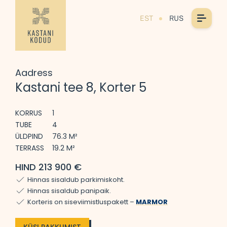
EST
RUS
Aadress
Kastani tee 8, Korter 5
KORRUS
1
TUBE
4
ÜLDPIND
76.3 M²
TERRASS
19.2 M²
HIND 213 900 €
Hinnas sisaldub parkimiskoht.
Hinnas sisaldub panipaik.
Korteris on siseviimistluspakett –
MARMOR