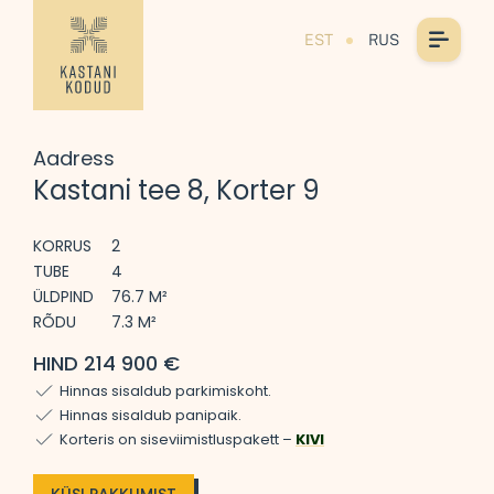
EST
RUS
Aadress
Kastani tee 8, Korter 9
KORRUS
2
TUBE
4
ÜLDPIND
76.7 M²
RÕDU
7.3 M²
HIND 214 900 €
Hinnas sisaldub parkimiskoht.
Hinnas sisaldub panipaik.
Korteris on siseviimistluspakett –
KIVI