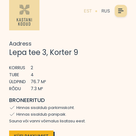
EST
RUS
Aadress
Lepa tee 3, Korter 9
KORRUS
2
TUBE
4
ÜLDPIND
76.7 M²
RÕDU
7.3 M²
BRONEERITUD
Hinnas sisaldub parkimiskoht.
Hinnas sisaldub panipaik.
Sauna või vanni võimalus lisatasu eest.