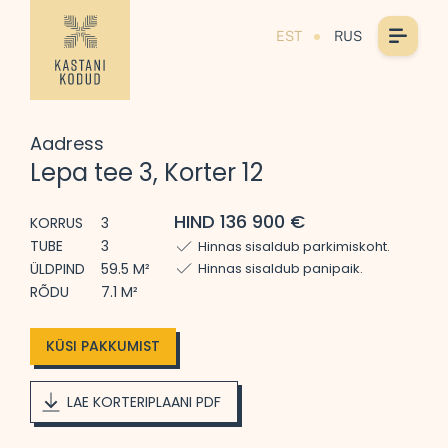
EST
RUS
Aadress
Lepa tee 3, Korter 12
HIND 136 900 €
KORRUS
3
TUBE
3
Hinnas sisaldub parkimiskoht.
ÜLDPIND
59.5 M²
Hinnas sisaldub panipaik.
RÕDU
7.1 M²
KÜSI PAKKUMIST
LAE KORTERIPLAANI PDF