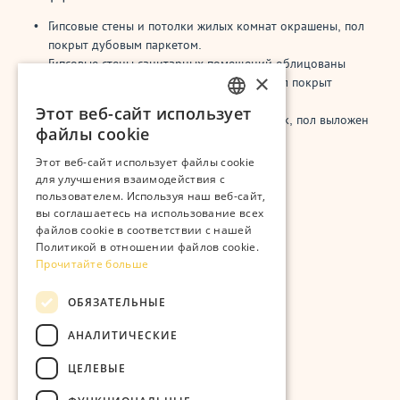
Гипсовые стены и потолки жилых комнат окрашены, пол
покрыт дубовым паркетом.
Гипсовые стены санитарных помещений облицованы
×
керамической плиткой или окрашены, пол покрыт
керамической плиткой.
Этот веб-сайт использует
ESTONIAN
В саунах ольховый банный настил и полок, пол выложен
файлы cookie
керамической плиткой.
RUSSIAN
Этот веб-сайт использует файлы cookie
для улучшения взаимодействия с
пользователем. Используя наш веб-сайт,
Разработчик:
вы соглашаетесь на использование всех
файлов cookie в соответствии с нашей
Политикой в ​​отношении файлов cookie.
Прочитайте больше
Kastanikodud OÜ
ОБЯЗАТЕЛЬНЫЕ
АНАЛИТИЧЕСКИЕ
Строительная компания:
ЦЕЛЕВЫЕ